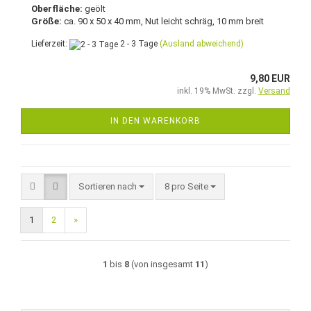
Oberfläche:
geölt
Größe:
ca. 90 x 50 x 40 mm, Nut leicht schräg, 10 mm breit
Lieferzeit:
2 - 3 Tage
(Ausland abweichend)
9,80 EUR
inkl. 19% MwSt. zzgl.
Versand
IN DEN WARENKORB
Sortieren nach
pro Seite
Sortieren nach
8 pro Seite
1
2
»
1
bis
8
(von insgesamt
11
)