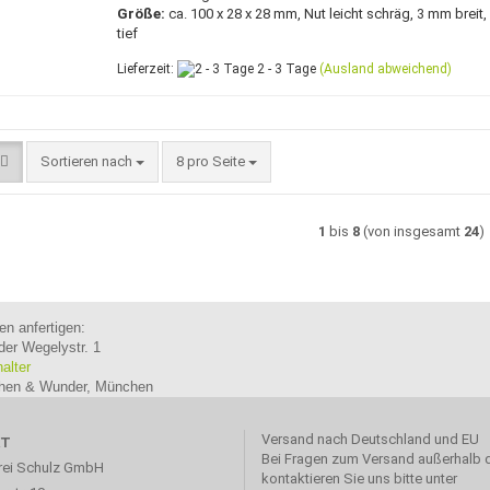
Größe:
ca. 100 x 28 x 28 mm, Nut leicht schräg, 3 mm breit
tief
Lieferzeit:
2 - 3 Tage
(Ausland abweichend)
Sortieren nach
pro Seite
Sortieren nach
8 pro Seite
1
bis
8
(von insgesamt
24
)
en anfertigen:
der Wegelystr. 1
halter
ichen & Wunder, München
Versand nach Deutschland und EU
KT
Bei Fragen zum Versand außerhalb 
rei Schulz GmbH
kontaktieren Sie uns bitte unter