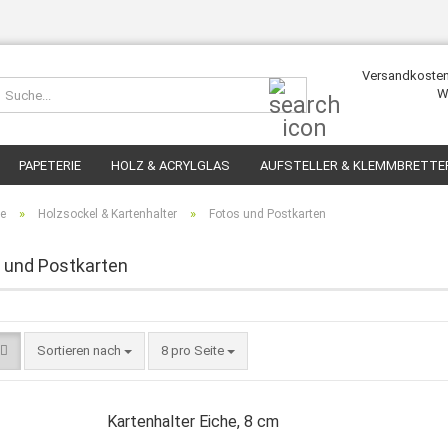
Versandkosten
Suche...
W
PAPETERIE
HOLZ & ACRYLGLAS
AUFSTELLER & KLEMMBRETTE
»
»
te
Holzsockel & Kartenhalter
Fotos und Postkarten
 und Postkarten
Sortieren nach
pro Seite
Sortieren nach
8 pro Seite
Kartenhalter Eiche, 8 cm