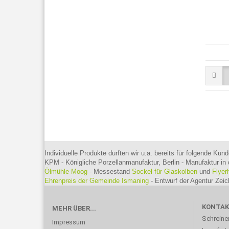
Individuelle Produkte durften wir u.a. bereits für folgende Kund
KPM - Königliche Porzellanmanufaktur, Berlin - Manufaktur in 
Ölmühle Moog
- Messestand
Sockel für Glaskolben
und
Flyer
Ehrenpreis der Gemeinde Ismaning
- Entwurf der Agentur Ze
KONTA
MEHR ÜBER...
Schreine
Impressum