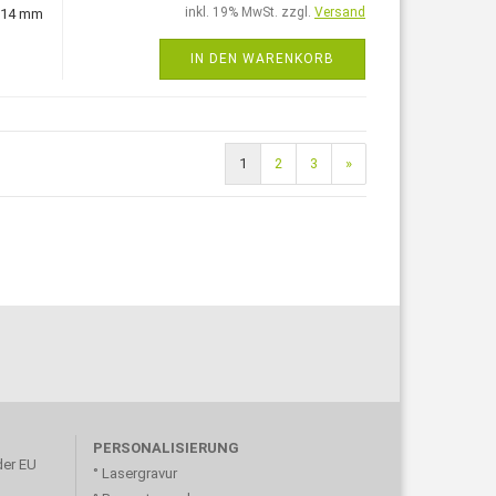
inkl. 19% MwSt. zzgl.
Versand
, 14 mm
IN DEN WARENKORB
1
2
3
»
PERSONALISIERUNG
der EU
° Lasergravur