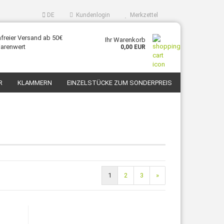
DE
Kundenlogin
Merkzettel
freier Versand ab 50€
Ihr Warenkorb
arenwert
0,00 EUR
R
KLAMMERN
EINZELSTÜCKE ZUM SONDERPREIS
KONTAKT
ÜBER UNS
1
2
3
»