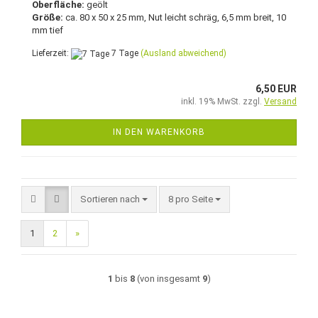
Oberfläche:
geölt
Größe:
ca. 80 x 50 x 25 mm, Nut leicht schräg, 6,5 mm breit, 10
mm tief
Lieferzeit:
7 Tage
(Ausland abweichend)
6,50 EUR
inkl. 19% MwSt. zzgl.
Versand
IN DEN WARENKORB
Sortieren nach
pro Seite
Sortieren nach
8 pro Seite
1
2
»
1
bis
8
(von insgesamt
9
)