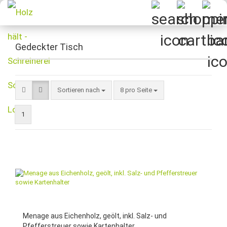
Gedeckter Tisch
Sortieren nach
pro Seite
Sortieren nach
8 pro Seite
1
Menage aus Eichenholz, geölt, inkl. Salz- und
Pfefferstreuer sowie Kartenhalter