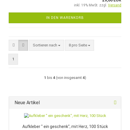
29,00 EUR
inkl. 19% MwSt. zzgl.
Versand
IN DEN WARENKORB
Sortieren nach
pro Seite
Sortieren nach
8 pro Seite
1
1
bis
4
(von insgesamt
4
)
Neue Artikel
Aufkleber " ein geschenk", mit Herz, 100 Stück