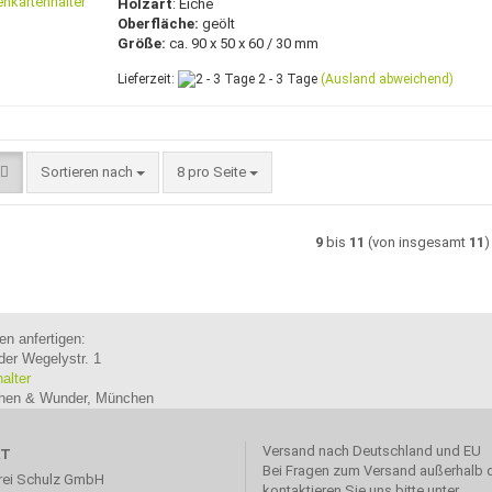
Holzart
: Eiche
Oberfläche:
geölt
Größe:
ca. 90 x 50 x 60 / 30 mm
Lieferzeit:
2 - 3 Tage
(Ausland abweichend)
Sortieren nach
pro Seite
Sortieren nach
8 pro Seite
9
bis
11
(von insgesamt
11
)
en anfertigen:
der Wegelystr. 1
halter
ichen & Wunder, München
Versand nach Deutschland und EU
KT
Bei Fragen zum Versand außerhalb 
rei Schulz GmbH
kontaktieren Sie uns bitte unter