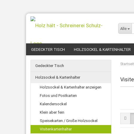
Alle
GEDECKTER TISCH
HOLZSOCKEL & KARTENHALTER
Startsei
Gedeckter Tisch
Holzsockel & Kartenhalter
Visit
Holzsockel & Kartenhalter anzeigen
Fotos und Postkarten
Kalendersockel
Klein aber fein
Speisekarten / Große Holzsockel
Visitenkartenhalter