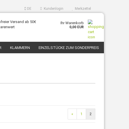
DE
Kundenlogin
Merkzettel
freier Versand ab 50€
Ihr Warenkorb
arenwert
0,00 EUR
R
KLAMMERN
EINZELSTÜCKE ZUM SONDERPREIS
KONTAKT
ÜBER UNS
«
1
2