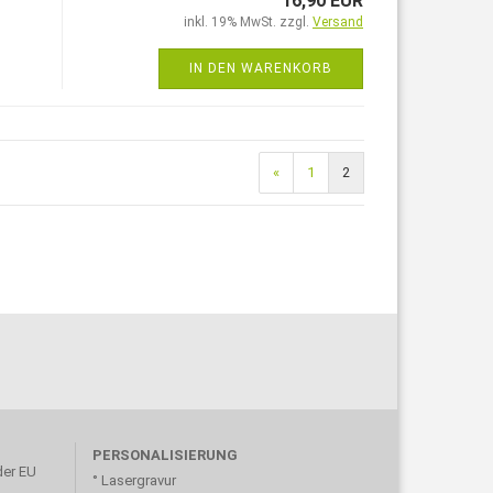
16,90 EUR
inkl. 19% MwSt. zzgl.
Versand
IN DEN WARENKORB
«
1
2
PERSONALISIERUNG
der EU
° Lasergravur