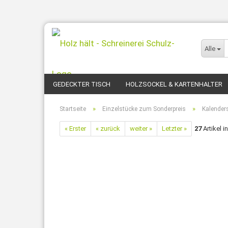
Alle
GEDECKTER TISCH
HOLZSOCKEL & KARTENHALTER
»
»
Startseite
Einzelstücke zum Sonderpreis
Kalenders
« Erster
« zurück
weiter »
Letzter »
27
Artikel i