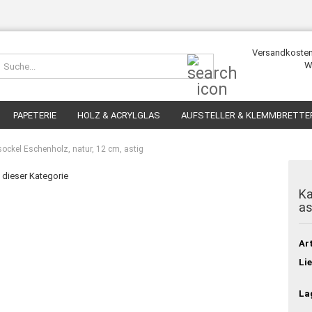
Versandkosten
Suche...
W
PAPETERIE
HOLZ & ACRYLGLAS
AUFSTELLER & KLEMMBRETTE
ockel Eschenholz, natur, 12 cm, astig
n dieser Kategorie
Ka
as
Art
Lie
La