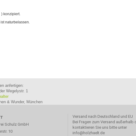
 ) konzipiert.
 ist naturbelassen.
en anfertigen:
der Wegelystr. 1
halter
ichen & Wunder, München
Versand nach Deutschland und EU
KT
Bei Fragen zum Versand außerhalb 
rei Schulz GmbH
kontaktieren Sie uns bitte unter
rstr. 10
info@holzhaelt.de