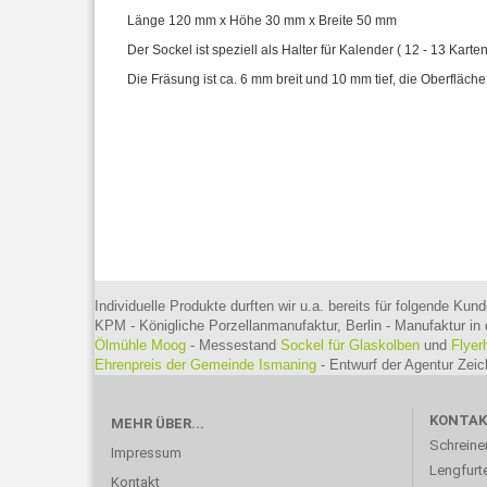
Länge 120 mm x Höhe 30 mm x Breite 50 mm
Der Sockel ist speziell als Halter für Kalender ( 12 - 13 Karten
Die Fräsung ist ca. 6 mm breit und 10 mm tief, die Oberfläche
Individuelle Produkte durften wir u.a. bereits für folgende Kund
KPM - Königliche Porzellanmanufaktur, Berlin - Manufaktur in 
Ölmühle Moog
- Messestand
Sockel für Glaskolben
und
Flyer
Ehrenpreis der Gemeinde Ismaning
- Entwurf der Agentur Ze
KONTA
MEHR ÜBER...
Schreine
Impressum
Lengfurte
Kontakt