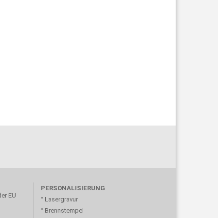
PERSONALISIERUNG
der EU
° Lasergravur
° Brennstempel