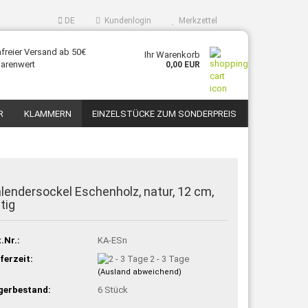
DE
Kundenlogin
Merkzettel
freier Versand ab 50€
Ihr Warenkorb
arenwert
0,00 EUR
R
KLAMMERN
EINZELSTÜCKE ZUM SONDERPREIS
KONTAKT
ÜBER UNS
lendersockel Eschenholz, natur, 12 cm,
tig
.Nr.:
KA-ESn
ferzeit:
2 - 3 Tage
(Ausland abweichend)
gerbestand:
6
Stück