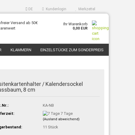
DE
Kundenlogin
Merkzettel
freier Versand ab 50€
Ihr Warenkorb
arenwert
0,00 EUR
R
KLAMMERN
EINZELSTÜCKE ZUM SONDERPREIS
KONTAKT
ÜBER UNS
sitenkartenhalter / Kalendersockel
ussbaum, 8 cm
.Nr.:
KA-NB
ferzeit:
7 Tage
(Ausland abweichend)
gerbestand:
11
Stück