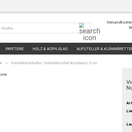
Versandkosten
Suche...
W
PAPETERIE
HOLZ & ACRYLGLAS
AUFSTELLER & KLEMMBRETTE
»
el
Visitenkartenhalter / Kalendersockel Nussbaum, 8 cm
gorie
Vi
N
Art
Lie
La