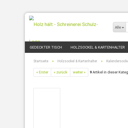
Alle
GEDECKTER TISCH
HOLZSOCKEL & KARTENHALTER
»
»
Startseite
Holzsockel & Kartenhalter
Kalendersock
« Erster
« zurück
weiter »
9
Artikel in dieser Kate