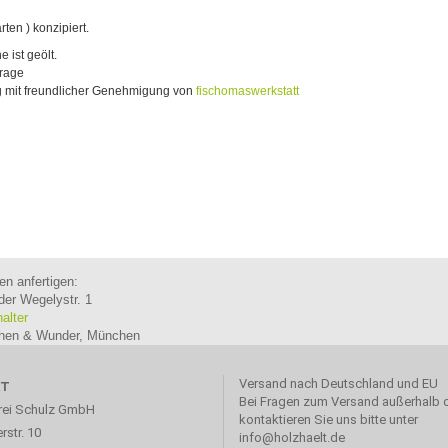
rten ) konzipiert.
 ist geölt.
frage
ng mit freundlicher Genehmigung von
fischomaswerkstatt
en anfertigen:
der Wegelystr. 1
halter
ichen & Wunder, München
Versand nach Deutschland und EU
KT
Bei Fragen zum Versand außerhalb 
rei Schulz GmbH
kontaktieren Sie uns bitte unter
rstr. 10
info@holzhaelt.de