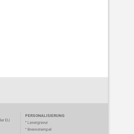
PERSONALISIERUNG
der EU
° Lasergravur
° Brennstempel