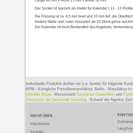
Länge 80 mm x Höhe 25 mm x Breite 50 mm.
Der Sockel ist speziell als Halter für Kalender ( 12 - 13 Postka
Die Fräsung ist ca. 6,5 mm breit und 10 mm tief, die Oberfläche
Andere Maße und / oder Holzarten ab 20 Stück gerne auf An
Der Kalender ist nicht Bestandteil des Angebots; Verwendu
Individuelle Produkte durften wir u.a. bereits für folgende Kund
KPM - Königliche Porzellanmanufaktur, Berlin - Manufaktur in 
Ölmühle Moog
- Messestand
Sockel für Glaskolben
und
Flyer
Ehrenpreis der Gemeinde Ismaning
- Entwurf der Agentur Ze
KONTA
MEHR ÜBER...
Schreine
Impressum
Lengfurte
Kontakt