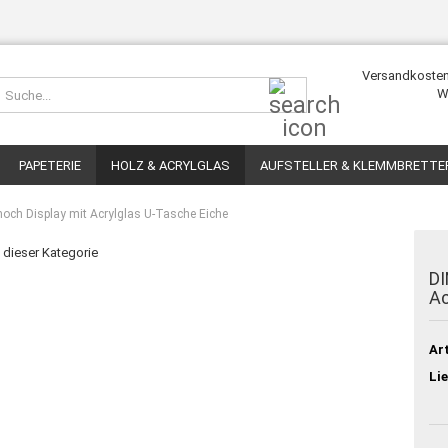
Versandkosten
Suche...
W
PAPETERIE
HOLZ & ACRYLGLAS
AUFSTELLER & KLEMMBRETTE
 hoch Display mit Acrylglas U-Tasche Eiche
n dieser Kategorie
DI
Ac
Art
Lie