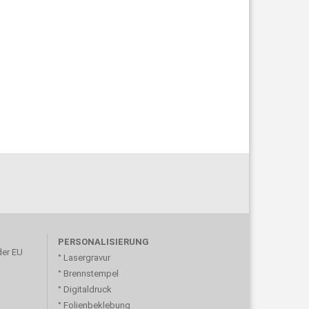
PERSONALISIERUNG
der EU
° Lasergravur
° Brennstempel
° Digitaldruck
° Folienbeklebung