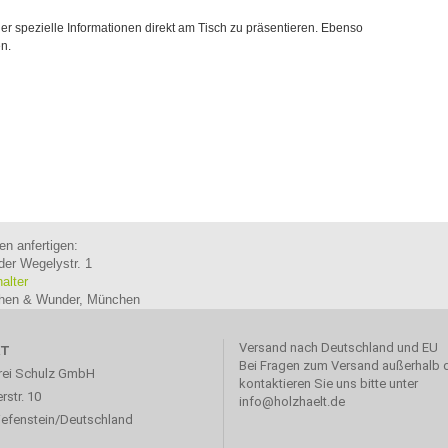
er spezielle Informationen direkt am Tisch zu präsentieren. Ebenso
en.
en anfertigen:
der Wegelystr. 1
halter
ichen & Wunder, München
Versand nach Deutschland und EU
KT
Bei Fragen zum Versand außerhalb 
rei Schulz GmbH
kontaktieren Sie uns bitte unter
rstr. 10
info@holzhaelt.de
iefenstein/Deutschland