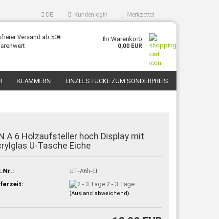
DE
Kundenlogin
Merkzettel
freier Versand ab 50€
Ihr Warenkorb
arenwert
0,00 EUR
R
KLAMMERN
EINZELSTÜCKE ZUM SONDERPREIS
KONTAKT
ÜBER UNS
N A 6 Holzaufsteller hoch Display mit
rylglas U-Tasche Eiche
.Nr.:
UT-A6h-EI
ferzeit:
2 - 3 Tage
(Ausland abweichend)