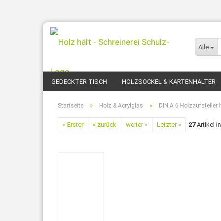
Alle
GEDECKTER TISCH
HOLZSOCKEL & KARTENHALTER
»
»
Startseite
Holz & Acrylglas
DIN A 6 Holzaufsteller
« Erster
« zurück
weiter »
Letzter »
27
Artikel i