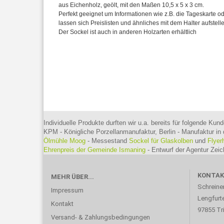
aus Eichenholz, geölt, mit den Maßen 10,5
x 5 x 3 cm.
Perfekt geeignet um Informationen wie z.B. die Tageskarte od
lassen sich Preislisten und ähnliches mit dem Halter aufstell
Der Sockel ist auch in anderen Holzarten erhältlich
Individuelle Produkte durften wir u.a. bereits für folgende Kund
KPM - Königliche Porzellanmanufaktur, Berlin - Manufaktur in 
Ölmühle Moog
- Messestand
Sockel für Glaskolben
und
Flyer
Ehrenpreis der Gemeinde Ismaning
- Entwurf der Agentur Ze
KONTA
MEHR ÜBER...
Schreine
Impressum
Lengfurte
Kontakt
97855 Tr
Versand- & Zahlungsbedingungen