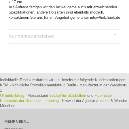
x 17 cm.
Auf Anfrage fertigen wir den Artikel gerne auch mit abweichenden
Spezifikationen, andere Holzarten sind ebenfalls möglich,
kontaktieren Sie uns für ein Angebot gerne unter info@holzhaelt.de
Kundenrezensionen
Individuelle Produkte durften wir u.a. bereits für folgende Kunden anfertigen:
KPM - Königliche Porzellanmanufaktur, Berlin - Manufaktur in der Wegelystr.
1
Ölmühle Moog
- Messestand
Sockel für Glaskolben
und
Flyerhalter
Ehrenpreis der Gemeinde Ismaning
- Entwurf der Agentur Zeichen & Wunder,
München
MEHR ÜBER...