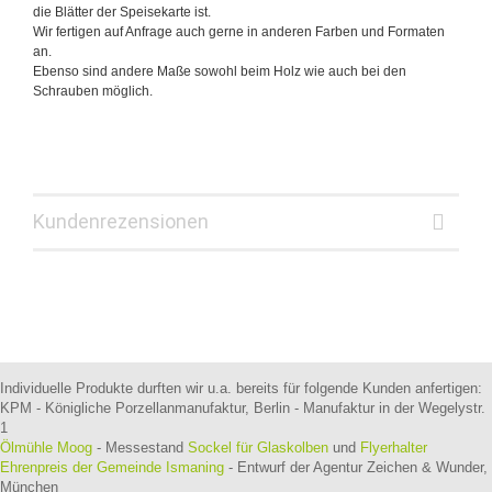
die Blätter der Speisekarte ist.
Wir fertigen auf Anfrage auch gerne in anderen Farben und Formaten
an.
Ebenso sind andere Maße sowohl beim Holz wie auch bei den
Schrauben möglich.
Kundenrezensionen
Individuelle Produkte durften wir u.a. bereits für folgende Kunden anfertigen:
KPM - Königliche Porzellanmanufaktur, Berlin - Manufaktur in der Wegelystr.
1
Ölmühle Moog
- Messestand
Sockel für Glaskolben
und
Flyerhalter
Ehrenpreis der Gemeinde Ismaning
- Entwurf der Agentur Zeichen & Wunder,
München