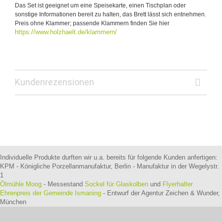
Das Set ist geeignet um eine Speisekarte, einen Tischplan oder
sonstige Informationen bereit zu halten, das Brett lässt sich entnehmen.
Preis ohne Klammer; passende Klammern finden Sie hier
https://www.holzhaelt.de/klammern/
Kundenrezensionen
Individuelle Produkte durften wir u.a. bereits für folgende Kunden anfertigen:
KPM - Königliche Porzellanmanufaktur, Berlin - Manufaktur in der Wegelystr.
1
Ölmühle Moog
- Messestand
Sockel für Glaskolben
und
Flyerhalter
Ehrenpreis der Gemeinde Ismaning
- Entwurf der Agentur Zeichen & Wunder,
München