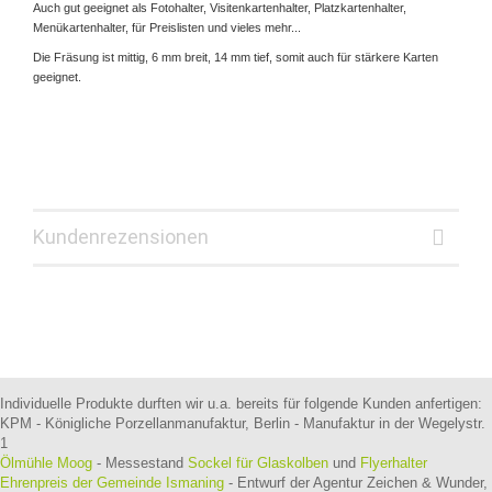
Auch gut geeignet als Fotohalter, Visitenkartenhalter, Platzkartenhalter,
Menükartenhalter, für Preislisten und vieles mehr...
Die Fräsung ist mittig, 6 mm breit, 14 mm tief, somit auch für stärkere Karten
geeignet.
Kundenrezensionen
Individuelle Produkte durften wir u.a. bereits für folgende Kunden anfertigen:
KPM - Königliche Porzellanmanufaktur, Berlin - Manufaktur in der Wegelystr.
1
Ölmühle Moog
- Messestand
Sockel für Glaskolben
und
Flyerhalter
Ehrenpreis der Gemeinde Ismaning
- Entwurf der Agentur Zeichen & Wunder,