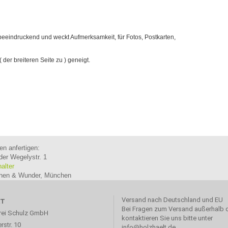
beeindruckend und weckt Aufmerksamkeit, für Fotos, Postkarten,
 der breiteren Seite zu ) geneigt.
en anfertigen:
der Wegelystr. 1
halter
ichen & Wunder, München
Versand nach Deutschland und EU
KT
Bei Fragen zum Versand außerhalb 
rei Schulz GmbH
kontaktieren Sie uns bitte unter
rstr. 10
info@holzhaelt.de