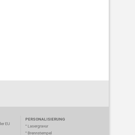
PERSONALISIERUNG
der EU
° Lasergravur
° Brennstempel