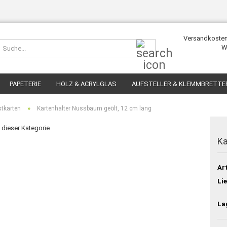
Versandkosten
Suche...
W
PAPETERIE
HOLZ & ACRYLGLAS
AUFSTELLER & KLEMMBRETTE
»
stkarten
Kartenhalter Nussbaum geölt, 12 cm lang
n dieser Kategorie
Ka
Art
Lie
La