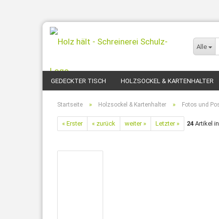
Alle
GEDECKTER TISCH
HOLZSOCKEL & KARTENHALTER
»
»
Startseite
Holzsockel & Kartenhalter
Fotos und Po
« Erster
« zurück
weiter »
Letzter »
24
Artikel i