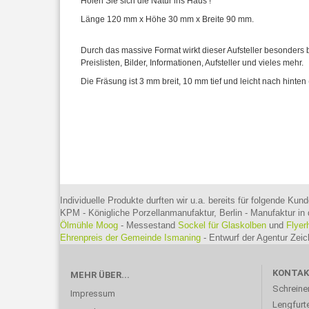
Holen Sie sich die Natur ins Haus !
Länge 120 mm x Höhe 30 mm x Breite 90 mm.
Durch das massive Format wirkt dieser Aufsteller besonders 
Preislisten, Bilder, Informationen, Aufsteller und vieles mehr.
Die Fräsung ist 3 mm breit, 10 mm tief und leicht nach hinten (
Individuelle Produkte durften wir u.a. bereits für folgende Kund
KPM - Königliche Porzellanmanufaktur, Berlin - Manufaktur in 
Ölmühle Moog
- Messestand
Sockel für Glaskolben
und
Flyer
Ehrenpreis der Gemeinde Ismaning
- Entwurf der Agentur Ze
KONTA
MEHR ÜBER...
Schreine
Impressum
Lengfurte