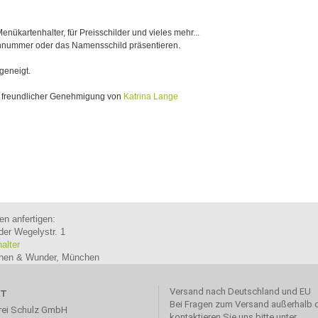
Menükartenhalter, für Preisschilder und vieles mehr...
chnummer oder das Namensschild präsentieren.
 geneigt.
it freundlicher Genehmigung von
Katrina Lange
en anfertigen:
der Wegelystr. 1
halter
ichen & Wunder, München
Versand nach Deutschland und EU
KT
Bei Fragen zum Versand außerhalb 
rei Schulz GmbH
kontaktieren Sie uns bitte unter