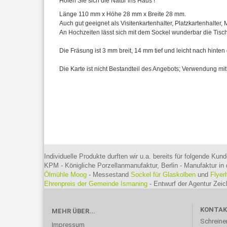
Holen Sie sich die Natur ins Haus !
Länge 110 mm x Höhe 28 mm x Breite 28 mm.
Auch gut geeignet als Visitenkartenhalter, Platzkartenhalter, 
An Hochzeiten lässt sich mit dem Sockel wunderbar die Tis
Die Fräsung ist 3 mm breit, 14 mm tief und leicht nach hinten
Die Karte ist nicht Bestandteil des Angebots; Verwendung m
Individuelle Produkte durften wir u.a. bereits für folgende Kund
KPM - Königliche Porzellanmanufaktur, Berlin - Manufaktur in 
Ölmühle Moog
- Messestand
Sockel für Glaskolben
und
Flyer
Ehrenpreis der Gemeinde Ismaning
- Entwurf der Agentur Ze
KONTA
MEHR ÜBER...
Schreine
Impressum