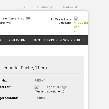
DE
Kundenlogin
Merkzettel
freier Versand ab 50€
Ihr Warenkorb
arenwert
0,00 EUR
R
KLAMMERN
EINZELSTÜCKE ZUM SONDERPREIS
KONTAKT
ÜBER UNS
rtenhalter Esche, 11 cm
.Nr.:
F-ES-s1
ferzeit:
2 - 3 Tage
(Ausland abweichend)
gerbestand:
5
Stück