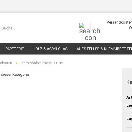
Versandkosten
Suche...
W
PAPETERIE
HOLZ & ACRYLGLAS
AUFSTELLER & KLEMMBRETTE
»
stkarten
Kartenhalter Esche, 11 cm
n dieser Kategorie
Ka
Art
Lie
La