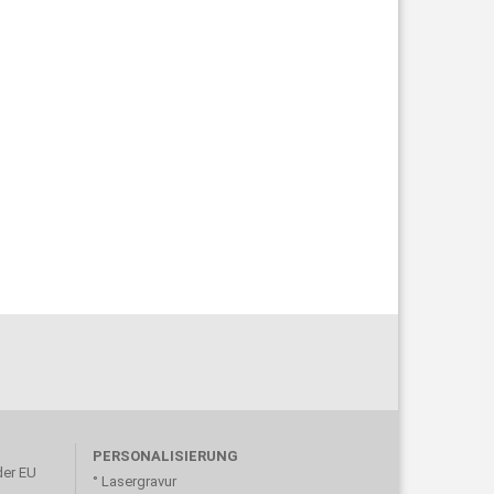
PERSONALISIERUNG
der EU
° Lasergravur