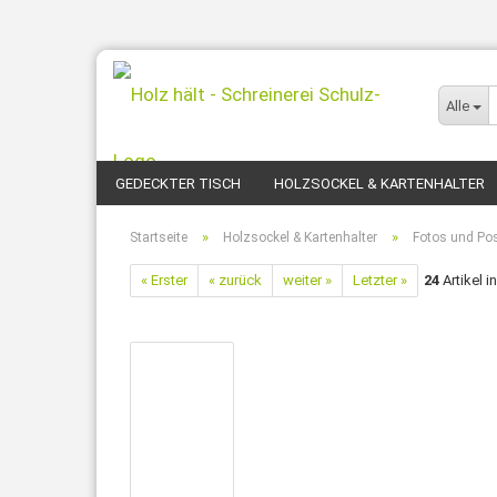
Alle
GEDECKTER TISCH
HOLZSOCKEL & KARTENHALTER
»
»
Startseite
Holzsockel & Kartenhalter
Fotos und Po
« Erster
« zurück
weiter »
Letzter »
24
Artikel i