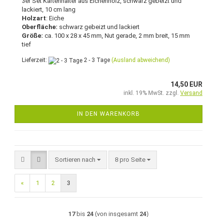
3er Set Kartenhalter aus Eichenholz, schwarz gebeizt und
lackiert, 10 cm lang
Holzart
: Eiche
Oberfläche:
schwarz gebeizt und lackiert
Größe:
ca. 100 x 28 x 45 mm, Nut gerade, 2 mm breit, 15 mm
tief
Lieferzeit:
2 - 3 Tage
(Ausland abweichend)
14,50 EUR
inkl. 19% MwSt. zzgl.
Versand
IN DEN WARENKORB
Sortieren nach
pro Seite
Sortieren nach
8 pro Seite
«
1
2
3
17
bis
24
(von insgesamt
24
)